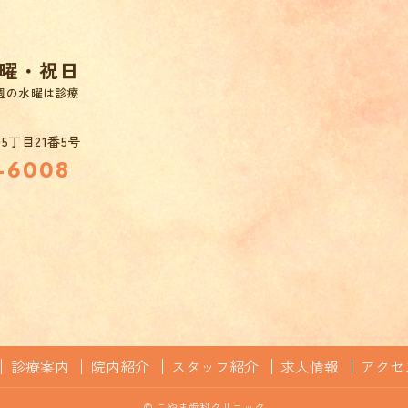
曜・祝日
週の水曜は診療
丁目21番5号
-6008
診療案内
院内紹介
スタッフ紹介
求人情報
アクセ
© こやま歯科クリニック